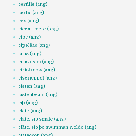
cerfille (ang)
cerlic (ang)
cex (ang)
cicena mete (ang)
cīpe (ang)
cīpelēac (ang)
ciris (ang)
cirisbēam (ang)
ciristrēow (ang)
ciseræppel (ang)
cisten (ang)
cistenbēam (ang)
cīþ (ang)
clāte (ang)
clāte, sīo smale (ang)
clāte, sīo þe swimman wolde (ang)
clātecrop (ang)