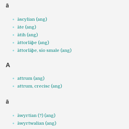
ā
āscylian (ang)
āte (ang)
ātih (ang)
āttorlāþe (ang)
āttorlāþe, sīo smale (ang)
A
attrum (ang)
attrum, crecisc (ang)
ā
āwyrtian (?) (ang)
āwyrtwalian (ang)