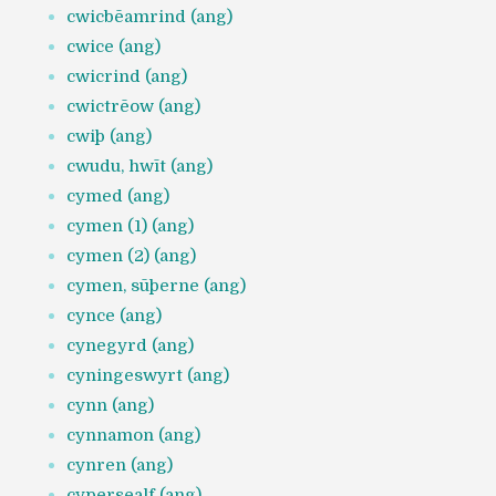
cwicbēamrind (ang)
cwice (ang)
cwicrind (ang)
cwictrēow (ang)
cwiþ (ang)
cwudu, hwīt (ang)
cymed (ang)
cymen (1) (ang)
cymen (2) (ang)
cymen, sūþerne (ang)
cynce (ang)
cynegyrd (ang)
cyningeswyrt (ang)
cynn (ang)
cynnamon (ang)
cynren (ang)
cypersealf (ang)