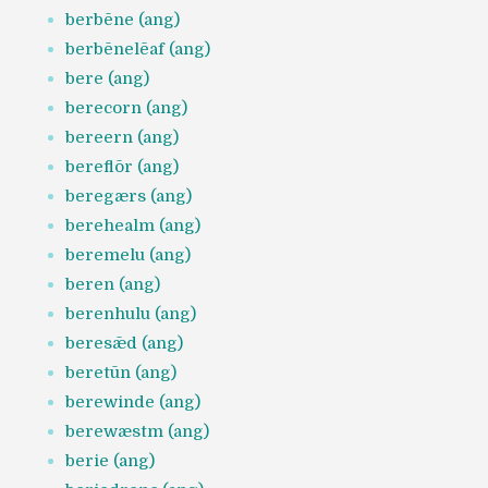
berbēne (ang)
berbēnelēaf (ang)
bere (ang)
berecorn (ang)
bereern (ang)
bereflōr (ang)
beregærs (ang)
berehealm (ang)
beremelu (ang)
beren (ang)
berenhulu (ang)
beresǣd (ang)
beretūn (ang)
berewinde (ang)
berewæstm (ang)
berie (ang)