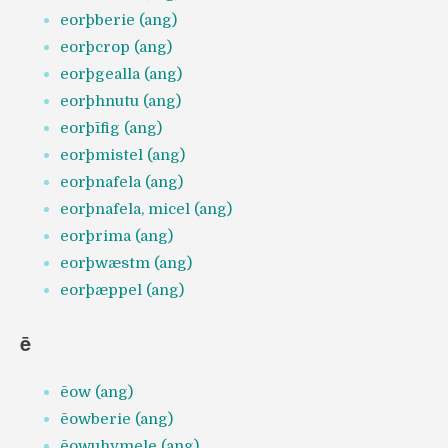
eorþberie (ang)
eorþcrop (ang)
eorþgealla (ang)
eorþhnutu (ang)
eorþīfig (ang)
eorþmistel (ang)
eorþnafela (ang)
eorþnafela, micel (ang)
eorþrima (ang)
eorþwæstm (ang)
eorþæppel (ang)
ē
ēow (ang)
ēowberie (ang)
ēowuhymele (ang)