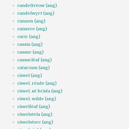
candeltrēow (ang)
candelwyrt (ang)
cannon (ang)
canuere (ang)
caric (ang)
cassia (ang)
cassuc (ang)
cassuclēaf (ang)
catarcum (ang)
cāwel (ang)
cāwel, rēade (ang)
cāwel, sē brāda (ang)
cāwel, wilde (ang)
cāwellēaf (ang)
cāwelstela (ang)
cāwelstocc (ang)