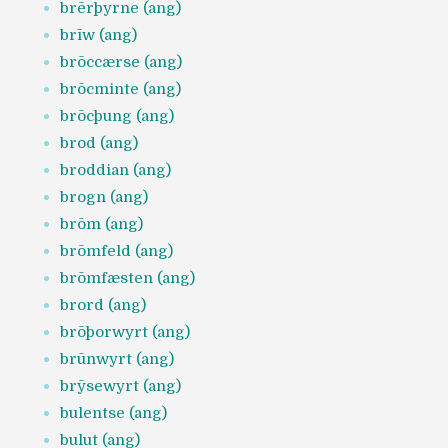
brērþyrne (ang)
brīw (ang)
brōccærse (ang)
brōcminte (ang)
brōcþung (ang)
brod (ang)
broddian (ang)
brogn (ang)
brōm (ang)
brōmfeld (ang)
brōmfæsten (ang)
brord (ang)
brōþorwyrt (ang)
brūnwyrt (ang)
brȳsewyrt (ang)
bulentse (ang)
bulut (ang)