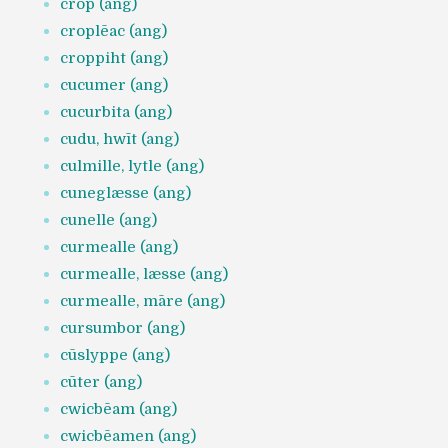
crop (ang)
croplēac (ang)
croppiht (ang)
cucumer (ang)
cucurbita (ang)
cudu, hwīt (ang)
culmille, lytle (ang)
cuneglæsse (ang)
cunelle (ang)
curmealle (ang)
curmealle, læsse (ang)
curmealle, māre (ang)
cursumbor (ang)
cūslyppe (ang)
cūter (ang)
cwicbēam (ang)
cwicbēamen (ang)