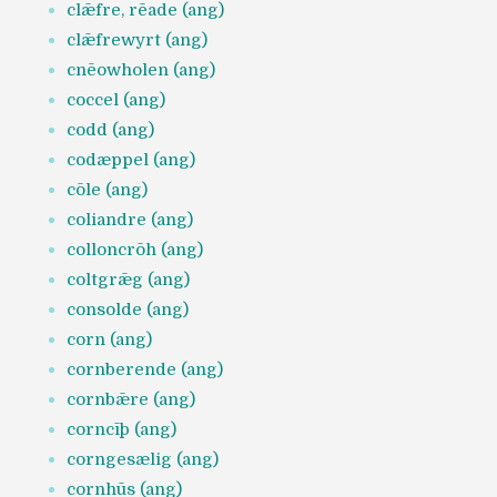
clǣfre, rēade (ang)
clǣfrewyrt (ang)
cnēowholen (ang)
coccel (ang)
codd (ang)
codæppel (ang)
cōle (ang)
coliandre (ang)
colloncrōh (ang)
coltgrǣg (ang)
consolde (ang)
corn (ang)
cornberende (ang)
cornbǣre (ang)
corncīþ (ang)
corngesælig (ang)
cornhūs (ang)