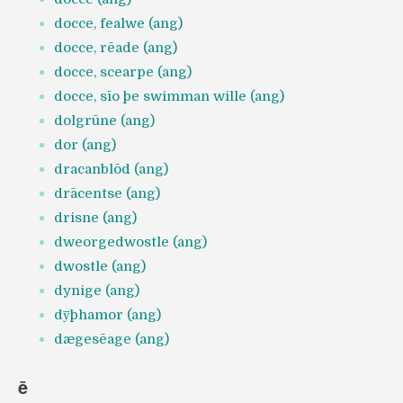
docce, fealwe (ang)
docce, rēade (ang)
docce, scearpe (ang)
docce, sīo þe swimman wille (ang)
dolgrūne (ang)
dor (ang)
dracanblōd (ang)
drācentse (ang)
drisne (ang)
dweorgedwostle (ang)
dwostle (ang)
dynige (ang)
dy̅þhamor (ang)
dægesēage (ang)
ē