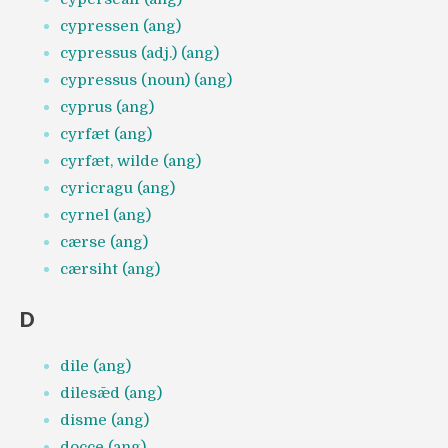
cypressen (ang)
cypressus (adj.) (ang)
cypressus (noun) (ang)
cyprus (ang)
cyrfæt (ang)
cyrfæt, wilde (ang)
cyricragu (ang)
cyrnel (ang)
cærse (ang)
cærsiht (ang)
D
dile (ang)
dilesǣd (ang)
disme (ang)
docce (ang)