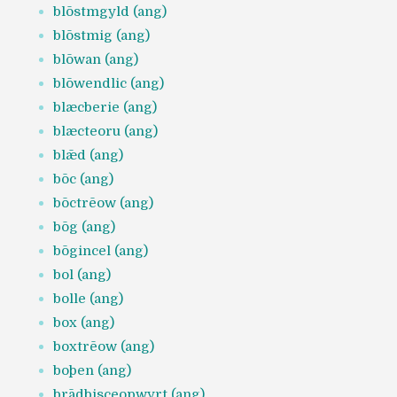
blōstmgyld (ang)
blōstmig (ang)
blōwan (ang)
blōwendlic (ang)
blæcberie (ang)
blæcteoru (ang)
blǣd (ang)
bōc (ang)
bōctrēow (ang)
bōg (ang)
bōgincel (ang)
bol (ang)
bolle (ang)
box (ang)
boxtrēow (ang)
boþen (ang)
brādbisceopwyrt (ang)