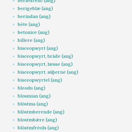
beriedrenc (ang)
berigeblæ (ang)
berindan (ang)
bēte (ang)
betonice (ang)
billere (ang)
bisceopwyrt (ang)
bisceopwyrt, brāde (ang)
bisceopwyrt, læsse (ang)
bisceopwyrt, sūþerne (ang)
bisceopwyrtel (ang)
bleodu (ang)
blosmian (ang)
blōstma (ang)
blōstmberende (ang)
blostmbǣre (ang)
blōstmfrēols (ang)