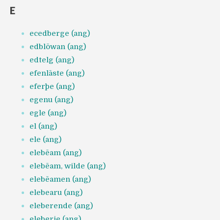
E
ecedberge (ang)
edblōwan (ang)
edtelg (ang)
efenlāste (ang)
eferþe (ang)
egenu (ang)
egle (ang)
el (ang)
ele (ang)
elebēam (ang)
elebēam, wilde (ang)
elebēamen (ang)
elebearu (ang)
eleberende (ang)
eleberie (ang)