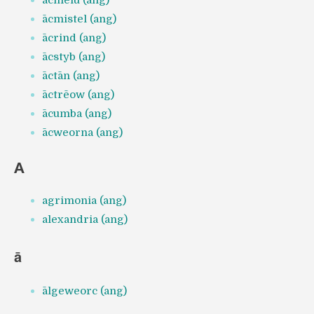
ācmelu (ang)
ācmistel (ang)
ācrind (ang)
ācstyb (ang)
āctān (ang)
āctrēow (ang)
ācumba (ang)
ācweorna (ang)
A
agrimonia (ang)
alexandria (ang)
ā
ālgeweorc (ang)