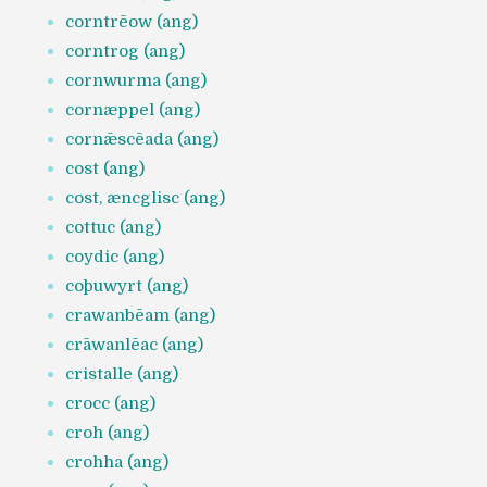
corntrēow (ang)
corntrog (ang)
cornwurma (ang)
cornæppel (ang)
cornǣscēada (ang)
cost (ang)
cost, æncglisc (ang)
cottuc (ang)
coydic (ang)
coþuwyrt (ang)
crawanbēam (ang)
crāwanlēac (ang)
cristalle (ang)
crocc (ang)
croh (ang)
crohha (ang)