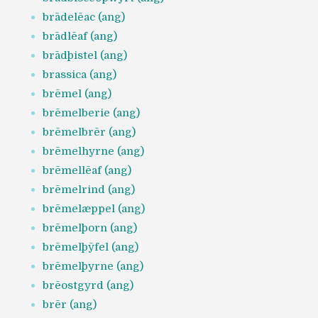
brādelēac (ang)
brādlēaf (ang)
brādþistel (ang)
brassica (ang)
brēmel (ang)
brēmelberie (ang)
brēmelbrēr (ang)
brēmelhyrne (ang)
brēmellēaf (ang)
brēmelrind (ang)
brēmelæppel (ang)
brēmelþorn (ang)
brēmelþȳfel (ang)
brēmelþyrne (ang)
brēostgyrd (ang)
brēr (ang)