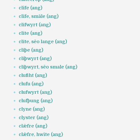
clīfe (ang)
clīfe, smāle (ang)
clifwyrt (ang)
clite (ang)
clite, sēo lange (ang)
cliþe (ang)
cliþwyrt (ang)
cliþwyrt, sēo smale (ang)
clufiht (ang)
clufu (ang)
clufwyrt (ang)
clufþung (ang)
clyne (ang)
clyster (ang)
clǣfre (ang)
clǣfre, hwīte (ang)