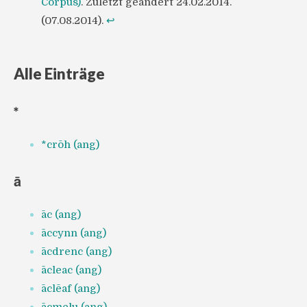
Corpus)
. Zuletzt geändert 24.02.2014.
(07.08.2014).
↩
Alle Einträge
*
*crōh (ang)
ā
āc (ang)
āccynn (ang)
ācdrenc (ang)
ācleac (ang)
āclēaf (ang)