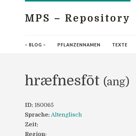
MPS – Repository
– BLOG –
PFLANZENNAMEN
TEXTE
hræfnesfōt
(ang)
ID:
180065
Sprache:
Altenglisch
Zeit:
Region: