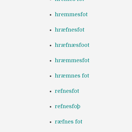
hremmesfot
hræfnesfot
hræfnæsfoot
hræmmesfot
hræmnes fot
refnesfot
refnesfoþ
ræfnes fot