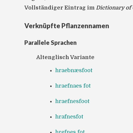
Vollständiger Eintrag im
Dictionary of
Verknüpfte Pflanzennamen
Parallele Sprachen
Altenglisch Variante
hraebnæsfoot
hraefnaes fot
hraefnesfoot
hrafnesfot
hrefnes fot