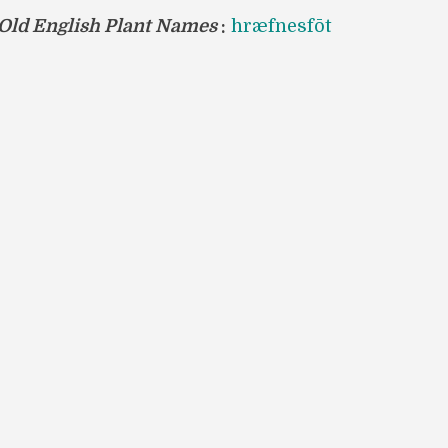
 Old English Plant Names
:
hræfnesfōt