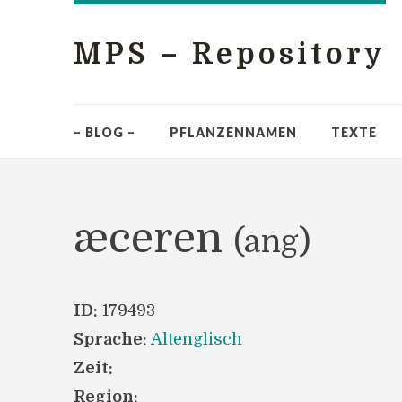
MPS – Repository
– BLOG –
PFLANZENNAMEN
TEXTE
æceren
(ang)
ID:
179493
Sprache:
Altenglisch
Zeit:
Region: