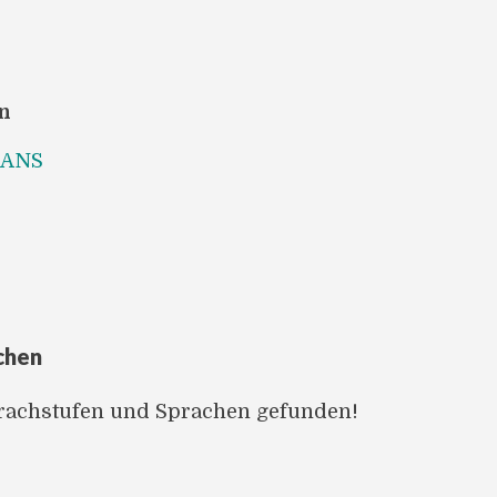
en
LANS
chen
prachstufen und Sprachen gefunden!