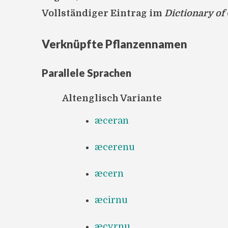
Vollständiger Eintrag im
Dictionary of
Verknüpfte Pflanzennamen
Parallele Sprachen
Altenglisch Variante
æceran
æcerenu
æcern
æcirnu
æcyrnu