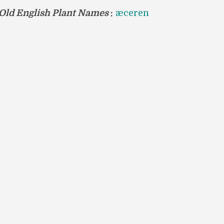
 Old English Plant Names
:
æceren