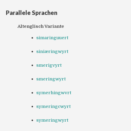
Parallele Sprachen
Altenglisch Variante
simaringuuert
siniæringwyrt
smerigvyrt
smeringwyrt
symerhingwvrt
symeringcwyrt
symeringwyrt