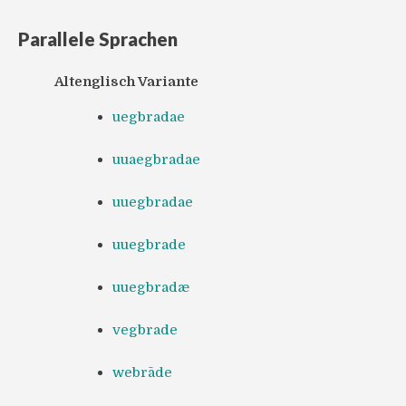
Parallele Sprachen
Altenglisch Variante
uegbradae
uuaegbradae
uuegbradae
uuegbrade
uuegbradæ
vegbrade
webrāde