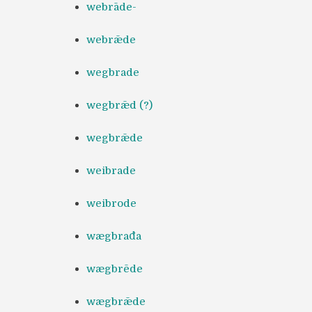
webrāde-
webrǣde
wegbrade
wegbrǣd (?)
wegbrǣde
weibrade
weibrode
wægbrađa
wægbrēde
wægbrǣde