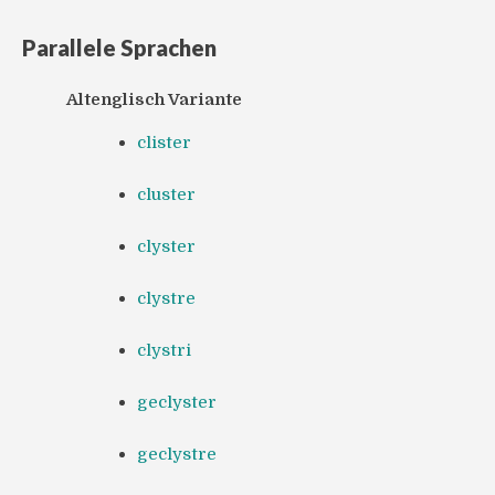
Parallele Sprachen
Altenglisch Variante
clister
cluster
clyster
clystre
clystri
geclyster
geclystre