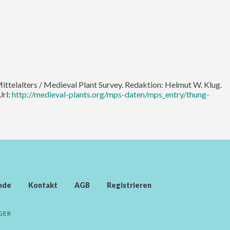
Mittelalters / Medieval Plant Survey. Redaktion: Helmut W. Klug.
Url:
http://medieval-plants.org/mps-daten/mps_entry/thung-
nde
Kontakt
AGB
Registrieren
GER