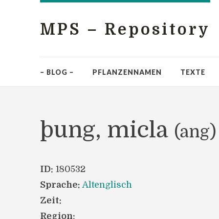
MPS – Repository
– BLOG –
PFLANZENNAMEN
TEXTE
þung, micla
(ang)
ID:
180532
Sprache:
Altenglisch
Zeit:
Region: