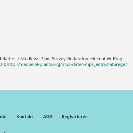
ttelalters / Medieval Plant Survey. Redaktion: Helmut W. Klug.
Url:
http://medieval-plants.org/mps-daten/mps_entry/saturege/
nde
Kontakt
AGB
Registrieren
GER