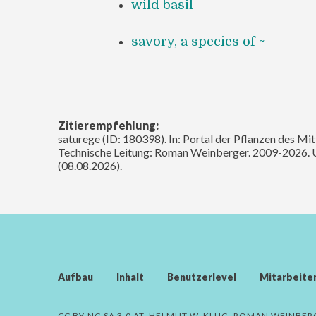
wild basil
savory, a species of ~
Zitierempfehlung:
saturege (ID: 180398). In: Portal der Pflanzen des Mi
Technische Leitung: Roman Weinberger. 2009-2026. 
(08.08.2026).
Aufbau
Inhalt
Benutzerlevel
Mitarbeite
CC BY-NC-SA 3.0 AT:
HELMUT W. KLUG, ROMAN WEINBER