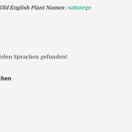
 Old English Plant Names
:
saturege
llelen Sprachen gefunden!
chen