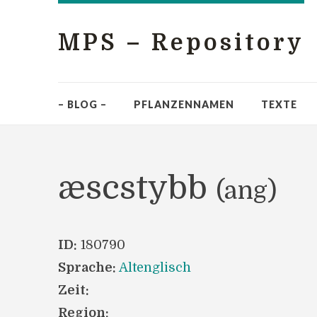
MPS – Repository
– BLOG –
PFLANZENNAMEN
TEXTE
æscstybb
(ang)
ID:
180790
Sprache:
Altenglisch
Zeit:
Region: