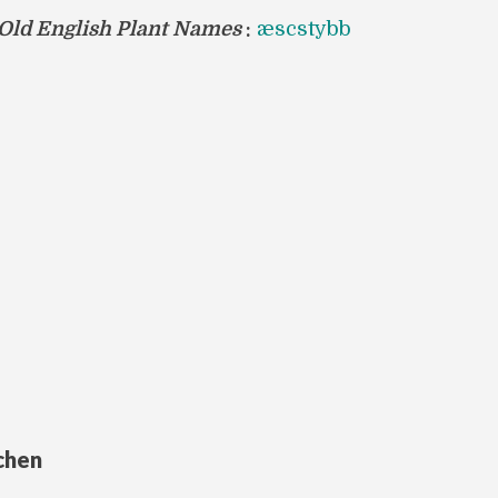
 Old English Plant Names
:
æscstybb
chen