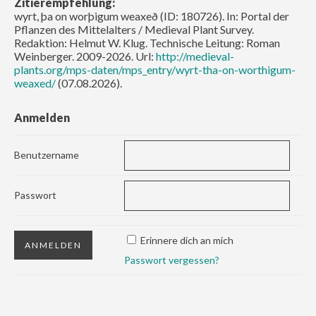
Zitierempfehlung:
wyrt, þa on worþigum weaxeð (ID: 180726). In: Portal der
Pflanzen des Mittelalters / Medieval Plant Survey.
Redaktion: Helmut W. Klug. Technische Leitung: Roman
Weinberger. 2009-2026. Url:
http://medieval-
plants.org/mps-daten/mps_entry/wyrt-tha-on-worthigum-
weaxed/
(07.08.2026).
Anmelden
Benutzername
Passwort
Erinnere dich an mich
Passwort vergessen?