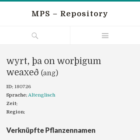
MPS – Repository
wyrt, þa on worþigum
weaxeð
(ang)
ID:
180726
Sprache:
Altenglisch
Zeit:
Region:
Verknüpfte Pflanzennamen