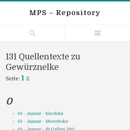
MPS – Repository
131 Quellentexte zu
Gewürznelke
1
Seite:
2
0
01 - Januar - biechlin
01 - Januar - Meerbeke
01 - Januar - St.Gallen 292