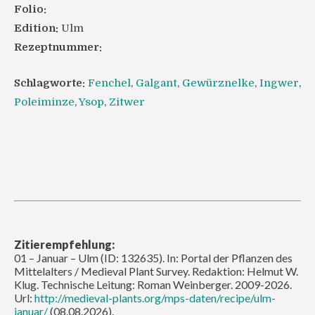
Folio:
Edition:
Ulm
Rezeptnummer:
Schlagworte:
Fenchel
,
Galgant
,
Gewürznelke
,
Ingwer
,
Poleiminze
,
Ysop
,
Zitwer
Zitierempfehlung:
01 – Januar – Ulm (ID: 132635). In: Portal der Pflanzen des
Mittelalters / Medieval Plant Survey. Redaktion: Helmut W.
Klug. Technische Leitung: Roman Weinberger. 2009-2026.
Url:
http://medieval-plants.org/mps-daten/recipe/ulm-
januar/
(08.08.2026).