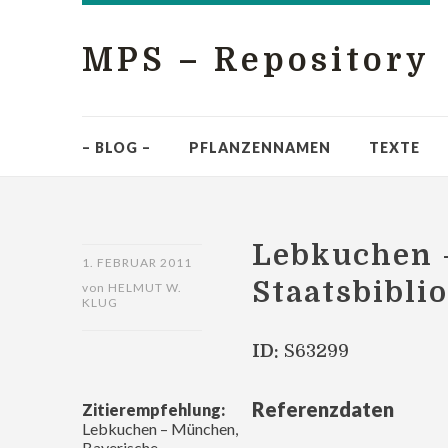
MPS – Repository
– BLOG –
PFLANZENNAMEN
TEXTE
Lebkuchen 
1. FEBRUAR 2011
Staatsbiblio
von
HELMUT W.
KLUG
ID:
S63299
Referenzdaten
Zitierempfehlung:
Lebkuchen – München,
Bayerische