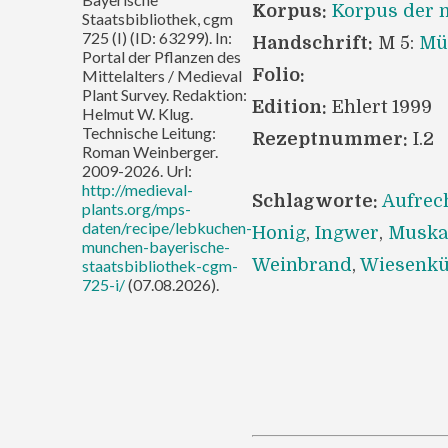
Korpus:
Korpus der m
Staatsbibliothek, cgm
725 (I) (ID: 63299). In:
Handschrift:
M 5:
Mün
Portal der Pflanzen des
Folio:
Mittelalters / Medieval
Plant Survey. Redaktion:
Edition:
Ehlert 1999
Helmut W. Klug.
Technische Leitung:
Rezeptnummer:
I.2
Roman Weinberger.
2009-2026. Url:
http://medieval-
Schlagworte:
Aufrec
plants.org/mps-
daten/recipe/lebkuchen-
Honig
,
Ingwer
,
Muska
munchen-bayerische-
Weinbrand
,
Wiesenk
staatsbibliothek-cgm-
725-i/
(07.08.2026).