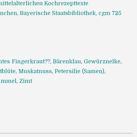
ittelalterlichen Kochrezepttexte
chen, Bayerische Staatsbibliothek, cgm 725
htes Fingerkraut??
,
Bärenklau
,
Gewürznelke
,
tblüte
,
Muskatnuss
,
Petersilie (Samen)
,
ümmel
,
Zimt