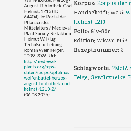
Korpus:
Korpus der m
August-Bibliothek, Cod.
Helmst. 1213 (ID:
Handschrift:
Wo 5:
Wo
64404). In: Portal der
Helmst. 1213
Pflanzen des
Mittelalters / Medieval
Folio:
81v-82r
Plant Survey. Redaktion:
Helmut W. Klug.
Edition:
Wiswe 1956
Technische Leitung:
Roman Weinberger.
Rezeptnummer:
3
2009-2026. Url:
http://medieval-
plants.org/mps-
Schlagworte:
?Met?
,
daten/recipe/apfelmus-
Feige
,
Gewürznelke
,
wolfenbuttel-herzog-
august-bibliothek-cod-
helmst-1213-2/
(06.08.2026).