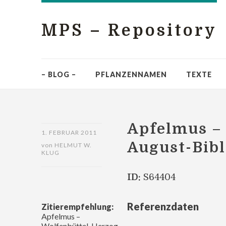
MPS – Repository
– BLOG –
PFLANZENNAMEN
TEXTE
Apfelmus – 
1. FEBRUAR 2011
August-Bibl
von
HELMUT W.
KLUG
ID:
S64404
Referenzdaten
Zitierempfehlung:
Apfelmus –
Wolfenbüttel, Herzog-