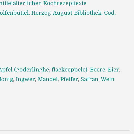
ittelalterlichen Kochrezepttexte
lfenbüttel, Herzog-August-Bibliothek, Cod.
Apfel (goderlinghe; flackeeppele)
,
Beere
,
Eier
,
Honig
,
Ingwer
,
Mandel
,
Pfeffer
,
Safran
,
Wein