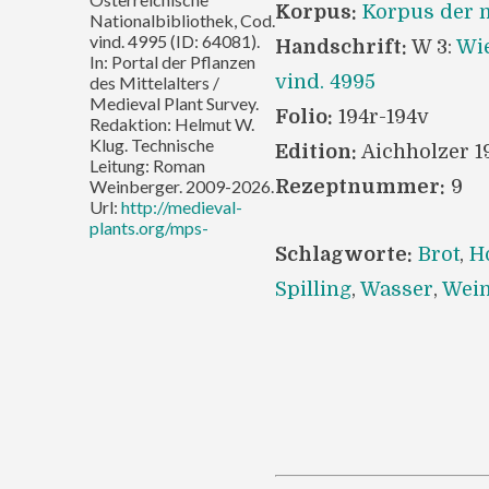
Korpus:
Korpus der m
Nationalbibliothek, Cod.
vind. 4995 (ID: 64081).
Handschrift:
W 3:
Wie
In: Portal der Pflanzen
vind. 4995
des Mittelalters /
Medieval Plant Survey.
Folio:
194r-194v
Redaktion: Helmut W.
Klug. Technische
Edition:
Aichholzer 1
Leitung: Roman
Weinberger. 2009-2026.
Rezeptnummer:
9
Url:
http://medieval-
plants.org/mps-
Schlagworte:
Brot
,
H
Spilling
,
Wasser
,
Wei