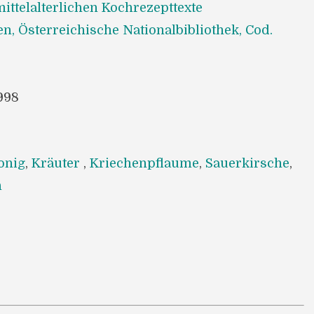
ittelalterlichen Kochrezepttexte
n, Österreichische Nationalbibliothek, Cod.
998
onig
,
Kräuter
,
Kriechenpflaume
,
Sauerkirsche
,
n