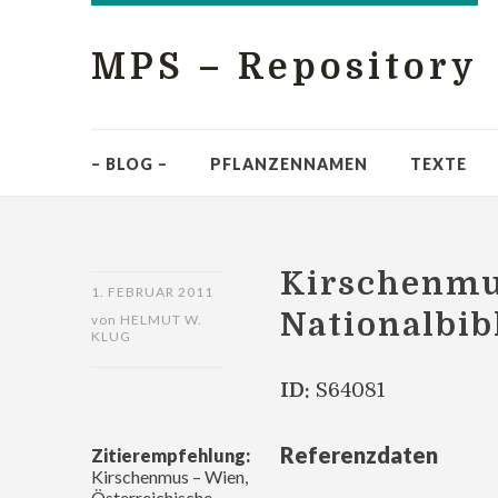
MPS – Repository
– BLOG –
PFLANZENNAMEN
TEXTE
Kirschenmus
1. FEBRUAR 2011
Nationalbib
von
HELMUT W.
KLUG
ID:
S64081
Referenzdaten
Zitierempfehlung:
Kirschenmus – Wien,
Österreichische