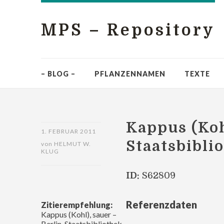
MPS – Repository
– BLOG –
PFLANZENNAMEN
TEXTE
Kappus (Kohl
1. FEBRUAR 2011
Staatsbiblio
von
HELMUT W.
KLUG
ID:
S62809
Referenzdaten
Zitierempfehlung:
Kappus (Kohl), sauer –
Berlin, Staatsbibliothek,