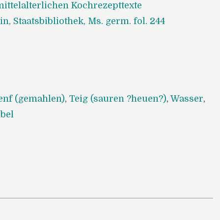
ittelalterlichen Kochrezepttexte
in, Staatsbibliothek, Ms. germ. fol. 244
8
enf (gemahlen)
,
Teig (sauren ?heuen?)
,
Wasser
,
bel