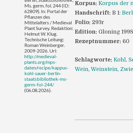
Korpus:
Korpus der m
Ms. germ. fol. 244 (ID:
62809). In: Portal der
Handschrift:
B 1:
Berl
Pflanzen des
Folio:
293r
Mittelalters / Medieval
Plant Survey. Redaktion:
Edition:
Gloning 199
Helmut W. Klug.
Technische Leitung:
Rezeptnummer:
60
Roman Weinberger.
2009-2026. Url:
http://medieval-
Schlagworte:
Kohl
,
S
plants.org/mps-
daten/recipe/kappus-
Wein
,
Weinstein
,
Zwie
kohl-sauer-berlin-
staatsbibliothek-ms-
germ-fol-244/
(06.08.2026).