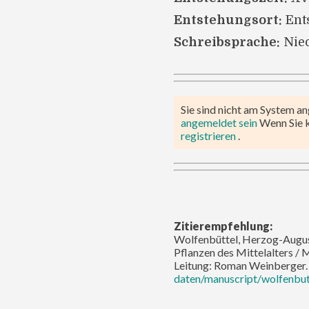
Entstehungsort:
Ent
Schreibsprache:
Nie
Sie sind nicht am System a
angemeldet sein
Wenn Sie 
registrieren
.
Zitierempfehlung:
Wolfenbüttel, Herzog-August
Pflanzen des Mittelalters / 
Leitung: Roman Weinberger.
daten/manuscript/wolfenbut