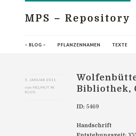
MPS – Repository
– BLOG –
PFLANZENNAMEN
TEXTE
Wolfenbütte
5. JANUAR 2011
Bibliothek, 
von
HELMUT W.
KLUG
ID:
5469
Handschrift
Entstehungszeit:
XV