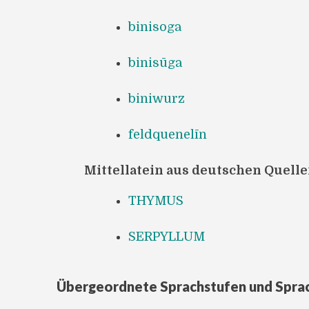
binisoga
binisūga
biniwurz
feldquenelīn
Mittellatein aus deutschen Quell
THYMUS
SERPYLLUM
Übergeordnete Sprachstufen und Spra