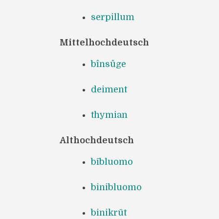
serpillum
Mittelhochdeutsch
bînsûge
deiment
thymian
Althochdeutsch
bībluomo
binibluomo
binikrūt