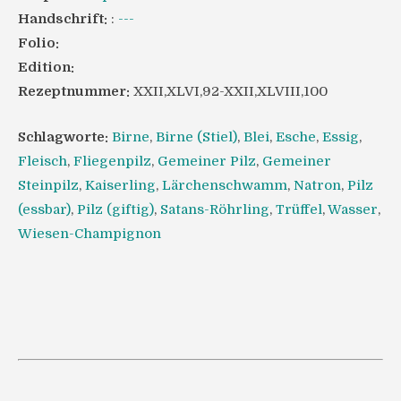
Handschrift:
:
---
Folio:
Edition:
Rezeptnummer:
XXII,XLVI,92-XXII,XLVIII,100
Schlagworte:
Birne
,
Birne (Stiel)
,
Blei
,
Esche
,
Essig
,
Fleisch
,
Fliegenpilz
,
Gemeiner Pilz
,
Gemeiner
Steinpilz
,
Kaiserling
,
Lärchenschwamm
,
Natron
,
Pilz
(essbar)
,
Pilz (giftig)
,
Satans-Röhrling
,
Trüffel
,
Wasser
,
Wiesen-Champignon