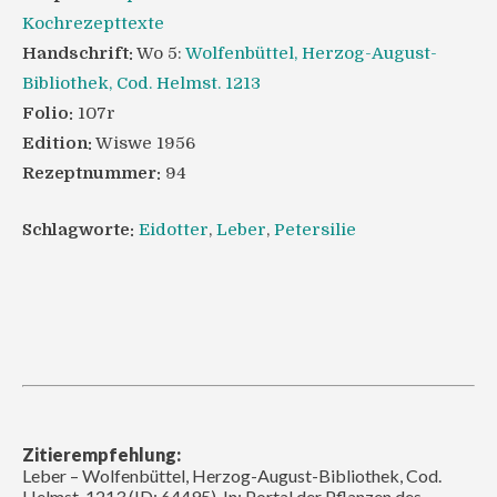
Kochrezepttexte
Handschrift:
Wo 5:
Wolfenbüttel, Herzog-August-
Bibliothek, Cod. Helmst. 1213
Folio:
107r
Edition:
Wiswe 1956
Rezeptnummer:
94
Schlagworte:
Eidotter
,
Leber
,
Petersilie
Zitierempfehlung:
Leber – Wolfenbüttel, Herzog-August-Bibliothek, Cod.
Helmst. 1213 (ID: 64495). In: Portal der Pflanzen des