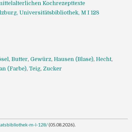
ittelalterlichen Kochrezepttexte
lzburg, Universitätsbibliothek, M I 128
ösel
,
Butter
,
Gewürz
,
Hausen (Blase)
,
Hecht
,
an (Farbe)
,
Teig
,
Zucker
tatsbibliothek-m-i-128/
(05.08.2026).