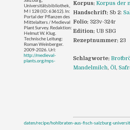
Korpus:
Korpus der m
Universitätsbibliothek,
M I 128 (ID: 63612). In:
Handschrift:
Sb 2:
Sa
Portal der Pflanzen des
Folio:
323v-324r
Mittelalters / Medieval
Plant Survey. Redaktion:
Edition:
UB SBG
Helmut W. Klug.
Technische Leitung:
Rezeptnummer:
23
Roman Weinberger.
2009-2026. Url:
http://medieval-
Schlagworte:
Brotbr
plants.org/mps-
Mandelmilch
,
Öl
,
Safr
daten/recipe/hohlbraten-aus-fisch-salzburg-universi