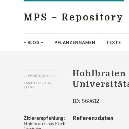
MPS – Repository
– BLOG –
PFLANZENNAMEN
TEXTE
Hohlbraten 
1. FEBRUAR 2011
Universität
von
HELMUT W.
KLUG
ID:
S63612
Referenzdaten
Zitierempfehlung:
Hohlbraten aus Fisch –
Salzburg,