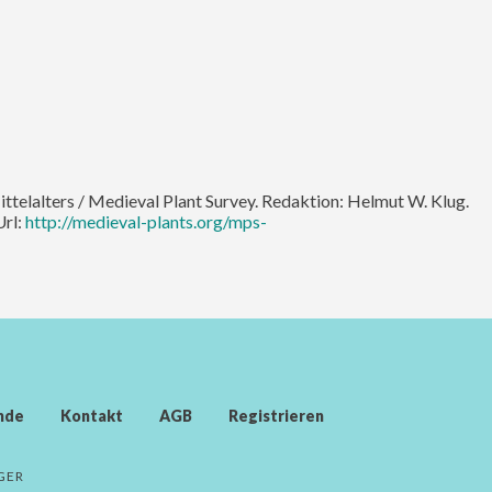
ttelalters / Medieval Plant Survey. Redaktion: Helmut W. Klug.
Url:
http://medieval-plants.org/mps-
nde
Kontakt
AGB
Registrieren
GER