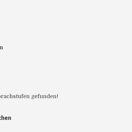
en
prachstufen gefunden!
chen