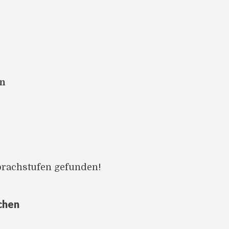
en
prachstufen gefunden!
chen