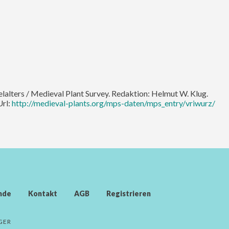
telalters / Medieval Plant Survey. Redaktion: Helmut W. Klug.
Url:
http://medieval-plants.org/mps-daten/mps_entry/vriwurz/
nde
Kontakt
AGB
Registrieren
GER