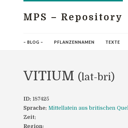
MPS – Repository
– BLOG –
PFLANZENNAMEN
TEXTE
VITIUM
(lat-bri)
ID:
187425
Sprache:
Mittellatein aus britischen Que
Zeit:
Region: