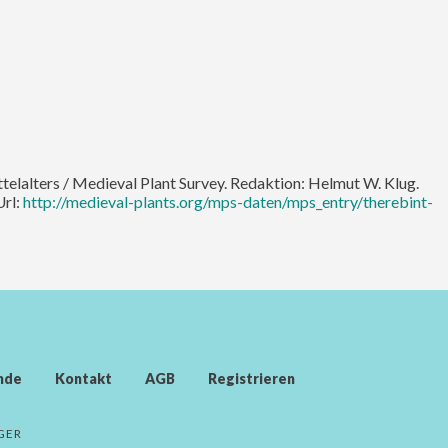
ttelalters / Medieval Plant Survey. Redaktion: Helmut W. Klug.
Url:
http://medieval-plants.org/mps-daten/mps_entry/therebint-
nde
Kontakt
AGB
Registrieren
GER