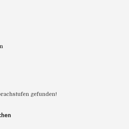
en
prachstufen gefunden!
chen