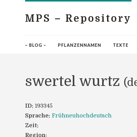
MPS – Repository
– BLOG –
PFLANZENNAMEN
TEXTE
swertel wurtz
(d
ID:
193345
Sprache:
Frühneuhochdeutsch
Zeit:
Region: