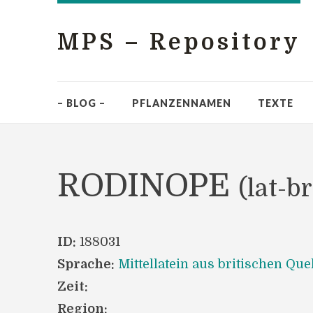
MPS – Repository
– BLOG –
PFLANZENNAMEN
TEXTE
RODINOPE
(lat-br
ID:
188031
Sprache:
Mittellatein aus britischen Que
Zeit:
Region: