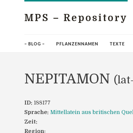
MPS – Repository
– BLOG –
PFLANZENNAMEN
TEXTE
NEPITAMON
(lat
ID:
188177
Sprache:
Mittellatein aus britischen Que
Zeit:
Region: