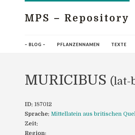
MPS – Repository
– BLOG –
PFLANZENNAMEN
TEXTE
MURICIBUS
(lat-
ID:
187012
Sprache:
Mittellatein aus britischen Que
Zeit:
Region: