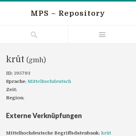
MPS – Repository
krût
(gmh)
ID:
195793
Sprache:
Mittelhochdeutsch
Zeit:
Region:
Externe Verknüpfungen
Mittelhochdeutsche Begriffsdatenbank:
krût