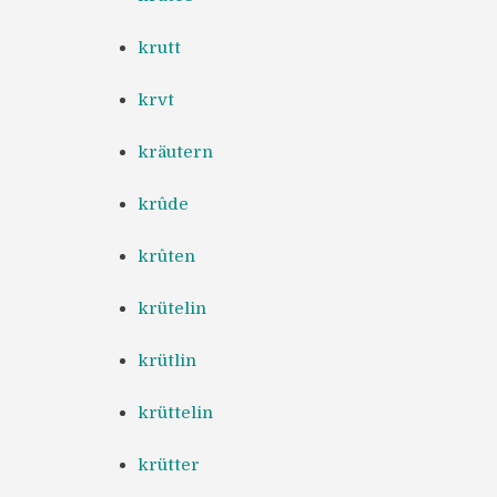
krutt
krvt
kräutern
krûde
krûten
krütelin
krütlin
krüttelin
krütter