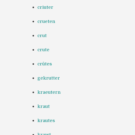
criuter
crueten
crut
crute
crûtes
gekrutter
kraeutern
kraut
krautes
krawt