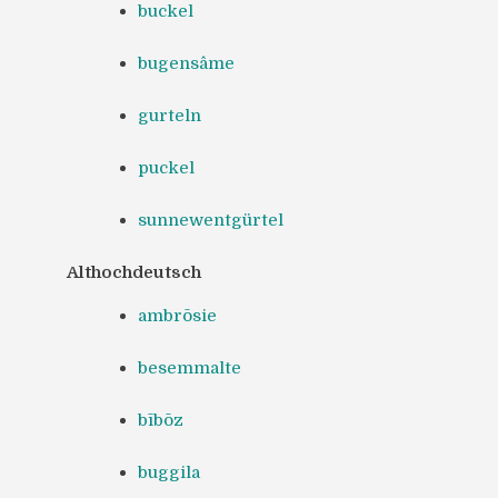
buckel
bugensâme
gurteln
puckel
sunnewentgürtel
Althochdeutsch
ambrōsie
besemmalte
bībōz
buggila