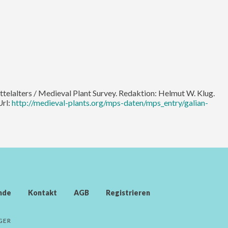
ittelalters / Medieval Plant Survey. Redaktion: Helmut W. Klug.
Url:
http://medieval-plants.org/mps-daten/mps_entry/galian-
nde
Kontakt
AGB
Registrieren
GER