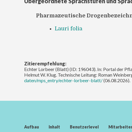
Übergeordnete Sprachstufen und Spra
Pharmazeutische Drogenbezeich
Lauri folia
Zitierempfehlung:
Echter Lorbeer (Blatt) (ID: 196043). In: Portal der Pf
Helmut W. Klug. Technische Leitung: Roman Weinberg
daten/mps_entry/echter-lorbeer-blatt/
(06.08.2026).
Aufbau
Inhalt
Benutzerlevel
Mitarbeite