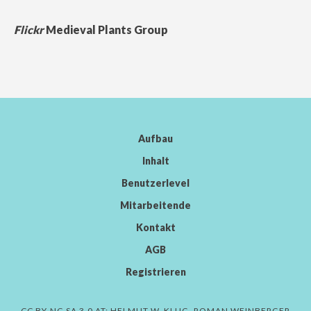
Flickr
Medieval Plants Group
Aufbau
Inhalt
Benutzerlevel
Mitarbeitende
Kontakt
AGB
Registrieren
CC BY-NC-SA 3.0 AT:
HELMUT W. KLUG, ROMAN WEINBERGER