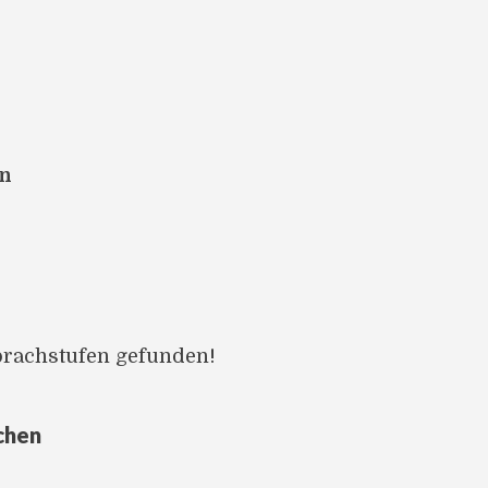
en
prachstufen gefunden!
chen