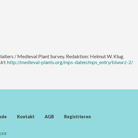
elalters / Medieval Plant Survey. Redaktion: Helmut W. Klug.
Url:
http://medieval-plants.org/mps-daten/mps_entry/biwurz-2/
nde
Kontakt
AGB
Registrieren
GER