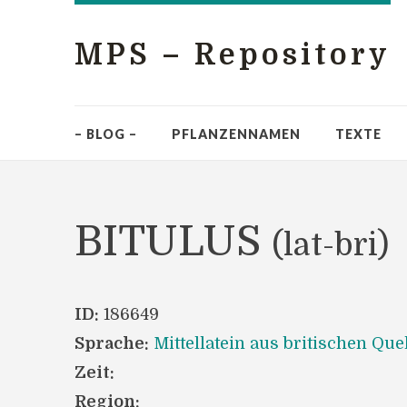
MPS – Repository
– BLOG –
PFLANZENNAMEN
TEXTE
BITULUS
(lat-bri)
ID:
186649
Sprache:
Mittellatein aus britischen Que
Zeit:
Region: