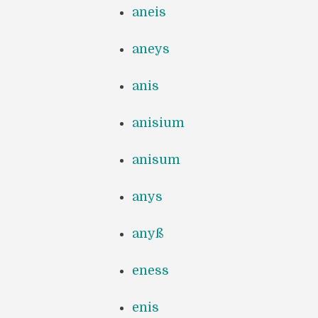
aneis
aneys
anis
anisium
anisum
anys
anyß
eness
enis