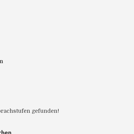
en
prachstufen gefunden!
chen