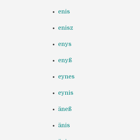
enis
enisz
enys
enyß
eynes
eynis
äneß
änis