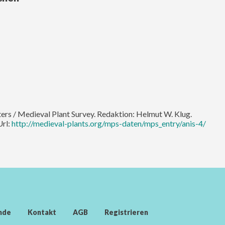
lters / Medieval Plant Survey. Redaktion: Helmut W. Klug.
Url:
http://medieval-plants.org/mps-daten/mps_entry/anis-4/
nde
Kontakt
AGB
Registrieren