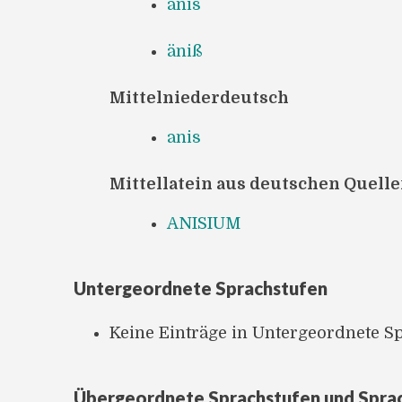
änis
äniß
Mittelniederdeutsch
anis
Mittellatein aus deutschen Quell
ANISIUM
Untergeordnete Sprachstufen
Keine Einträge in Untergeordnete S
Übergeordnete Sprachstufen und Spra