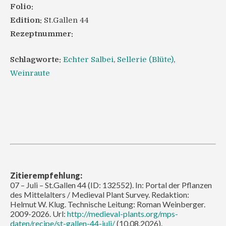
Folio:
Edition:
St.Gallen 44
Rezeptnummer:
Schlagworte:
Echter Salbei
,
Sellerie (Blüte)
,
Weinraute
Zitierempfehlung:
07 – Juli – St.Gallen 44 (ID: 132552). In: Portal der Pflanzen
des Mittelalters / Medieval Plant Survey. Redaktion:
Helmut W. Klug. Technische Leitung: Roman Weinberger.
2009-2026. Url:
http://medieval-plants.org/mps-
daten/recipe/st-gallen-44-juli/
(10.08.2026).