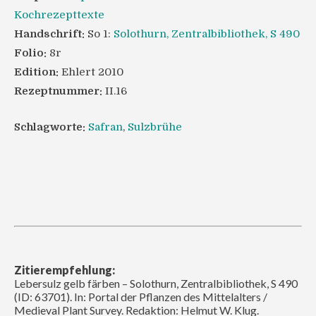
Kochrezepttexte
Handschrift:
So 1:
Solothurn, Zentralbibliothek, S 490
Folio:
8r
Edition:
Ehlert 2010
Rezeptnummer:
II.16
Schlagworte:
Safran
,
Sulzbrühe
Zitierempfehlung:
Lebersulz gelb färben – Solothurn, Zentralbibliothek, S 490
(ID: 63701). In: Portal der Pflanzen des Mittelalters /
Medieval Plant Survey. Redaktion: Helmut W. Klug.