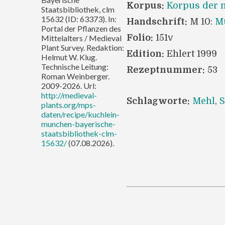
Korpus:
Korpus der m
Staatsbibliothek, clm
15632 (ID: 63373). In:
Handschrift:
M 10:
Mü
Portal der Pflanzen des
Folio:
151v
Mittelalters / Medieval
Plant Survey. Redaktion:
Edition:
Ehlert 1999
Helmut W. Klug.
Technische Leitung:
Rezeptnummer:
53
Roman Weinberger.
2009-2026. Url:
http://medieval-
Schlagworte:
Mehl
,
plants.org/mps-
daten/recipe/kuchlein-
munchen-bayerische-
staatsbibliothek-clm-
15632/
(07.08.2026).