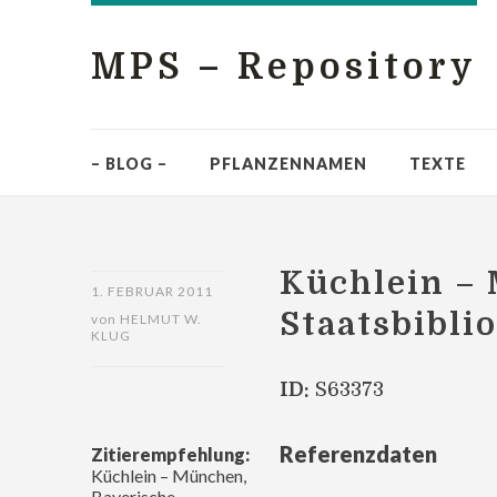
MPS – Repository
– BLOG –
PFLANZENNAMEN
TEXTE
Küchlein –
1. FEBRUAR 2011
Staatsbibli
von
HELMUT W.
KLUG
ID:
S63373
Referenzdaten
Zitierempfehlung:
Küchlein – München,
Bayerische