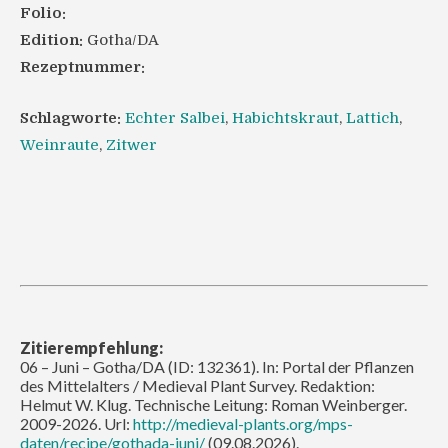
Folio:
Edition:
Gotha/DA
Rezeptnummer:
Schlagworte:
Echter Salbei
,
Habichtskraut
,
Lattich
,
Weinraute
,
Zitwer
Zitierempfehlung:
06 – Juni – Gotha/DA (ID: 132361). In: Portal der Pflanzen
des Mittelalters / Medieval Plant Survey. Redaktion:
Helmut W. Klug. Technische Leitung: Roman Weinberger.
2009-2026. Url:
http://medieval-plants.org/mps-
daten/recipe/gothada-juni/
(09.08.2026).