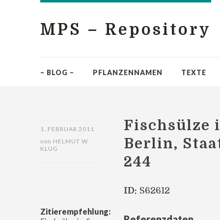
MPS – Repository
– BLOG –
PFLANZENNAMEN
TEXTE
Fischsülze 
1. FEBRUAR 2011
Berlin, Staa
von
HELMUT W.
KLUG
244
ID:
S62612
Zitierempfehlung:
Referenzdaten