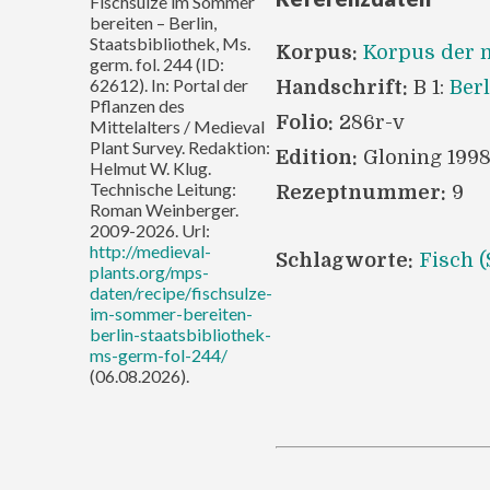
Fischsülze im Sommer
bereiten – Berlin,
Staatsbibliothek, Ms.
Korpus:
Korpus der m
germ. fol. 244 (ID:
62612). In: Portal der
Handschrift:
B 1:
Berl
Pflanzen des
Folio:
286r-v
Mittelalters / Medieval
Plant Survey. Redaktion:
Edition:
Gloning 199
Helmut W. Klug.
Technische Leitung:
Rezeptnummer:
9
Roman Weinberger.
2009-2026. Url:
http://medieval-
Schlagworte:
Fisch 
plants.org/mps-
daten/recipe/fischsulze-
im-sommer-bereiten-
berlin-staatsbibliothek-
ms-germ-fol-244/
(06.08.2026).