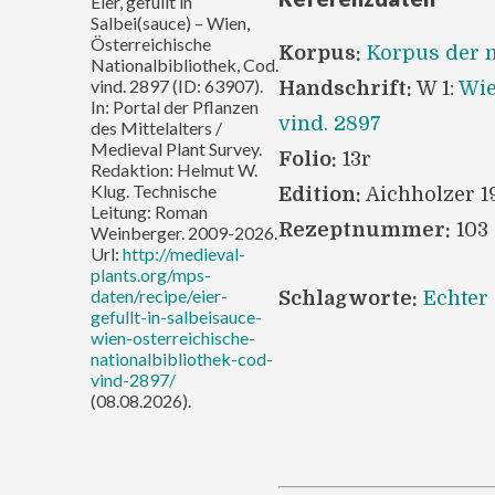
Eier, gefüllt in
Salbei(sauce) – Wien,
Österreichische
Korpus:
Korpus der m
Nationalbibliothek, Cod.
vind. 2897 (ID: 63907).
Handschrift:
W 1:
Wie
In: Portal der Pflanzen
vind. 2897
des Mittelalters /
Medieval Plant Survey.
Folio:
13r
Redaktion: Helmut W.
Klug. Technische
Edition:
Aichholzer 1
Leitung: Roman
Rezeptnummer:
103
Weinberger. 2009-2026.
Url:
http://medieval-
plants.org/mps-
daten/recipe/eier-
Schlagworte:
Echter 
gefullt-in-salbeisauce-
wien-osterreichische-
nationalbibliothek-cod-
vind-2897/
(08.08.2026).