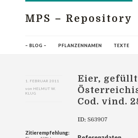
MPS – Repository
– BLOG –
PFLANZENNAMEN
TEXTE
Eier, gefüll
1. FEBRUAR 2011
Österreichi
von
HELMUT W.
KLUG
Cod. vind. 
ID:
S63907
Zitierempfehlung:
Referenzdaten