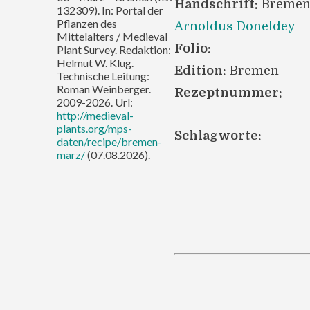
Handschrift:
Bremen
132309). In: Portal der
Pflanzen des
Arnoldus Doneldey
Mittelalters / Medieval
Folio:
Plant Survey. Redaktion:
Helmut W. Klug.
Edition:
Bremen
Technische Leitung:
Roman Weinberger.
Rezeptnummer:
2009-2026. Url:
http://medieval-
plants.org/mps-
Schlagworte:
daten/recipe/bremen-
marz/
(07.08.2026).