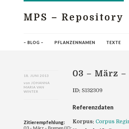
MPS – Repository
– BLOG –
PFLANZENNAMEN
TEXTE
03 – März 
18. JUNI 2013
von
JOHANNA
MARIA VAN
ID:
S132309
WINTER
Referenzdaten
Korpus:
Corpus Reg
Zitierempfehlung:
03 – März – Bremen (ID: