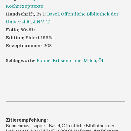
Kochrezepttexte
Handschrift:
Bs 1:
Basel, Öffentliche Bibliothek der
Universität, A.N.V. 12
Folio:
80v81r
Edition:
Ehlert 1996a
Rezeptnummer:
203
Schlagworte:
Bohne
,
Erbsenbrühe
,
Milch
,
Öl
Zitierempfehlung:
Bohnenmus, -suppe – Basel, Öffentliche Bibliothek der
Universität, A.N.V. 12 (ID: 62968). In: Portal der Pflanzen