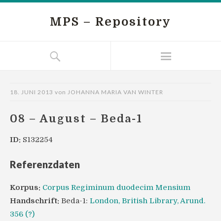
MPS – Repository
18. JUNI 2013
von
JOHANNA MARIA VAN WINTER
08 – August – Beda-1
ID:
S132254
Referenzdaten
Korpus:
Corpus Regiminum duodecim Mensium
Handschrift:
Beda-1:
London, British Library, Arund.
356 (?)