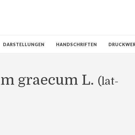
DARSTELLUNGEN
HANDSCHRIFTEN
DRUCKWE
num graecum L.
(lat-