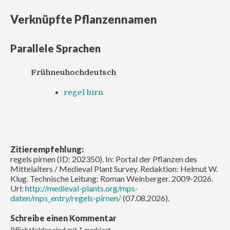
Verknüpfte Pflanzennamen
Parallele Sprachen
Frühneuhochdeutsch
regel birn
Zitierempfehlung:
regels pirnen (ID: 202350). In: Portal der Pflanzen des
Mittelalters / Medieval Plant Survey. Redaktion: Helmut W.
Klug. Technische Leitung: Roman Weinberger. 2009-2026.
Url:
http://medieval-plants.org/mps-
daten/mps_entry/regels-pirnen/
(07.08.2026).
Schreibe einen Kommentar
Pflichtfelder sind mit
*
markiert.