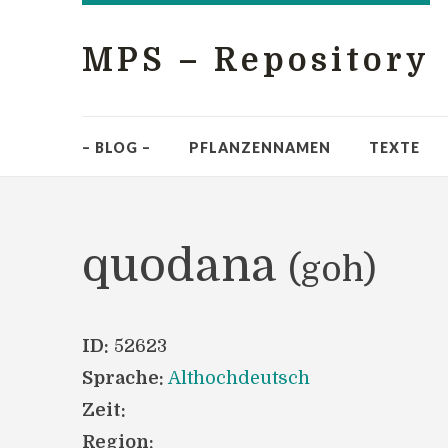
MPS – Repository
– BLOG –
PFLANZENNAMEN
TEXTE
quodana
(goh)
ID:
52623
Sprache:
Althochdeutsch
Zeit:
Region: