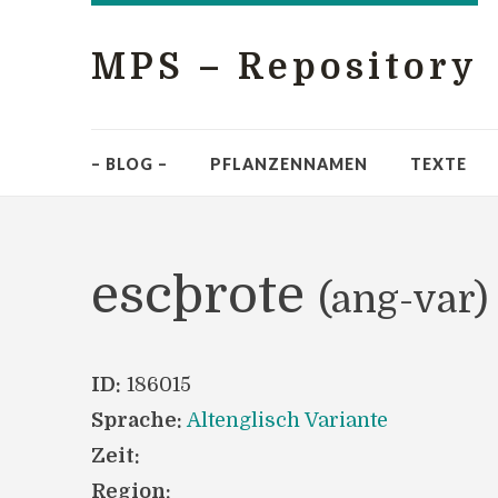
MPS – Repository
– BLOG –
PFLANZENNAMEN
TEXTE
escþrote
(ang-var)
ID:
186015
Sprache:
Altenglisch Variante
Zeit:
Region: